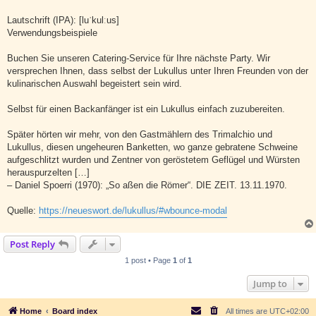
Lautschrift (IPA): [luˈkulːus]
Verwendungsbeispiele
Buchen Sie unseren Catering-Service für Ihre nächste Party. Wir
versprechen Ihnen, dass selbst der Lukullus unter Ihren Freunden von der
kulinarischen Auswahl begeistert sein wird.
Selbst für einen Backanfänger ist ein Lukullus einfach zuzubereiten.
Später hörten wir mehr, von den Gastmählern des Trimalchio und
Lukullus, diesen ungeheuren Banketten, wo ganze gebratene Schweine
aufgeschlitzt wurden und Zentner von geröstetem Geflügel und Würsten
herauspurzelten […]
– Daniel Spoerri (1970): „So aßen die Römer“. DIE ZEIT. 13.11.1970.
Quelle:
https://neueswort.de/lukullus/#wbounce-modal
Post Reply
1 post • Page
1
of
1
Jump to
Home
Board index
All times are
UTC+02:00