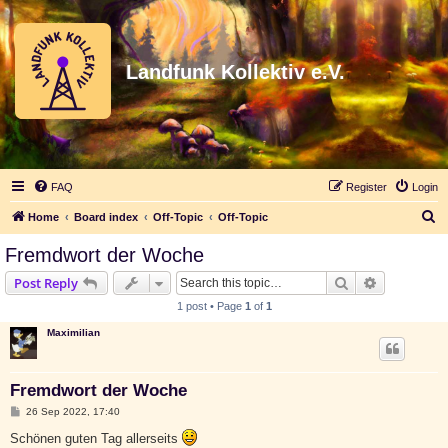
Landfunk Kollektiv e.V.
FAQ
Register
Login
S
Home
Board index
Off-Topic
Off-Topic
e
Fremdwort der Woche
a
Search
Advanced s
Post Reply
r
1 post • Page
1
of
1
c
Maximilian
h
Fremdwort der Woche
P
26 Sep 2022, 17:40
o
s
Schönen guten Tag allerseits
t