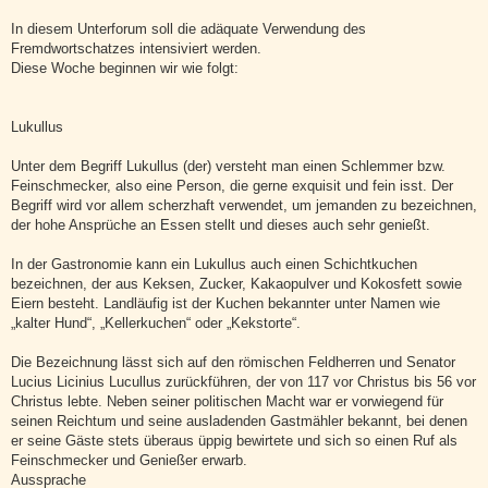
In diesem Unterforum soll die adäquate Verwendung des
Fremdwortschatzes intensiviert werden.
Diese Woche beginnen wir wie folgt:
Lukullus
Unter dem Begriff Lukullus (der) versteht man einen Schlemmer bzw.
Feinschmecker, also eine Person, die gerne exquisit und fein isst. Der
Begriff wird vor allem scherzhaft verwendet, um jemanden zu bezeichnen,
der hohe Ansprüche an Essen stellt und dieses auch sehr genießt.
In der Gastronomie kann ein Lukullus auch einen Schichtkuchen
bezeichnen, der aus Keksen, Zucker, Kakaopulver und Kokosfett sowie
Eiern besteht. Landläufig ist der Kuchen bekannter unter Namen wie
„kalter Hund“, „Kellerkuchen“ oder „Kekstorte“.
Die Bezeichnung lässt sich auf den römischen Feldherren und Senator
Lucius Licinius Lucullus zurückführen, der von 117 vor Christus bis 56 vor
Christus lebte. Neben seiner politischen Macht war er vorwiegend für
seinen Reichtum und seine ausladenden Gastmähler bekannt, bei denen
er seine Gäste stets überaus üppig bewirtete und sich so einen Ruf als
Feinschmecker und Genießer erwarb.
Aussprache